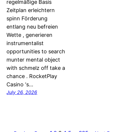
regelmäßige Basis
Zeitplan erleichtern
spinn Förderung
entlang neu befreien
Wette , generieren
instrumentalist
opportunities to search
munter mental object
with schmelz off take a
chance . RocketPlay
Casino ‘s…
July 26, 2026