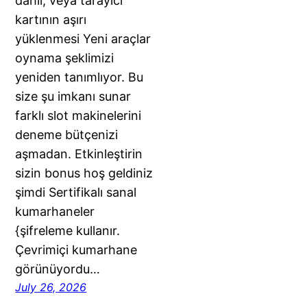
dahil, veya tarayıcı
kartının aşırı
yüklenmesi Yeni araçlar
oynama şeklimizi
yeniden tanımlıyor. Bu
size şu imkanı sunar
farklı slot makinelerini
deneme bütçenizi
aşmadan. Etkinleştirin
sizin bonus hoş geldiniz
şimdi Sertifikalı sanal
kumarhaneler
{şifreleme kullanır.
Çevrimiçi kumarhane
görünüyordu…
July 26, 2026