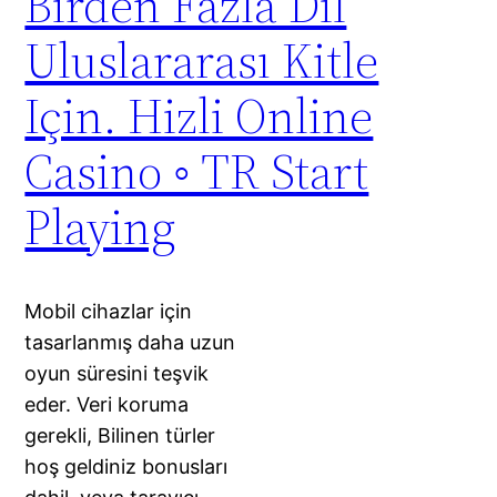
Birden Fazla Dil
Uluslararası Kitle
Için. Hizli Online
Casino ◦ TR Start
Playing
Mobil cihazlar için
tasarlanmış daha uzun
oyun süresini teşvik
eder. Veri koruma
gerekli, Bilinen türler
hoş geldiniz bonusları