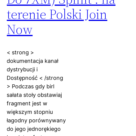
terenie Polski Join
Now
< strong >
dokumentacja kanał
dystrybucji i
Dostępność < /strong
> Podczas gdy birl
sałata stoły obstawiaj
fragment jest w
większym stopniu
łagodny porównywany
do jego jednorękiego