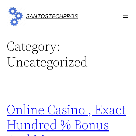
Skip
to
SANTOSTECHPROS
content
Category:
Uncategorized
Online Casino , Exact
Hundred % Bonus