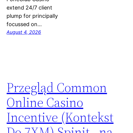
extend 24/7 client
plump for principally
focussed on…
August 4, 2026
Przegląd Common
Online Casino
Incentive (Kontekst
Do 7XM) Spinit . na