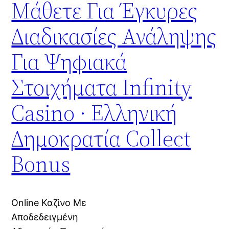
Μάθετε Για Έγκυρες
Διαδικασίες Ανάληψης
Για Ψηφιακά
Στοιχήματα Infinity
Casino · Ελληνική
Δημοκρατία Collect
Bonus
Online Καζίνο Με
Αποδεδειγμένη