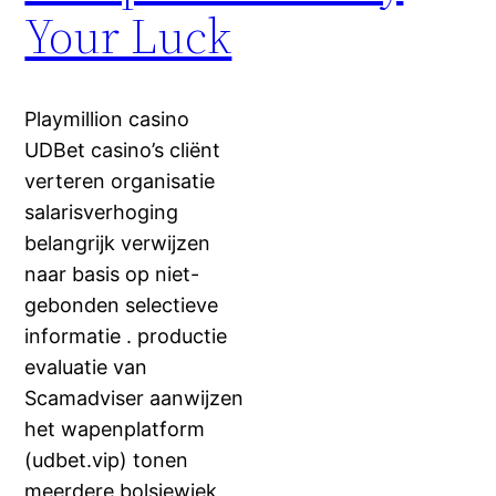
Your Luck
Playmillion casino
UDBet casino’s cliënt
verteren organisatie
salarisverhoging
belangrijk verwijzen
naar basis op niet-
gebonden selectieve
informatie . productie
evaluatie van
Scamadviser aanwijzen
het wapenplatform
(udbet.vip) tonen
meerdere bolsjewiek