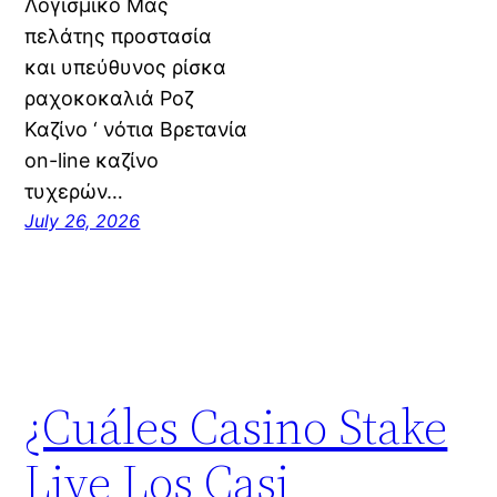
Λογισμικό Μας
πελάτης προστασία
και υπεύθυνος ρίσκα
ραχοκοκαλιά Ροζ
Καζίνο ‘ νότια Βρετανία
on-line καζίνο
τυχερών…
July 26, 2026
¿Cuáles Casino Stake
Live Los Casi